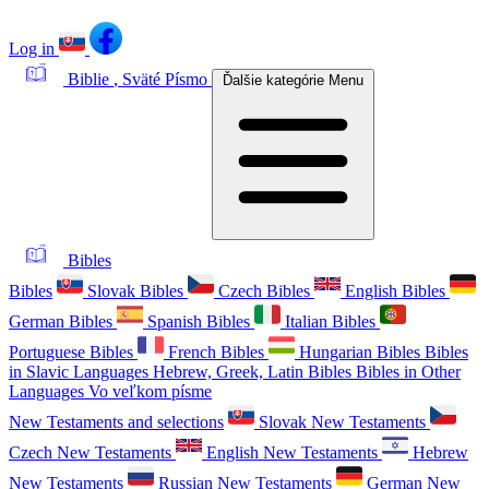
Log in
Biblie
, Sväté Písmo
Ďalšie kategórie
Menu
Bibles
Bibles
Slovak Bibles
Czech Bibles
English Bibles
German Bibles
Spanish Bibles
Italian Bibles
Portuguese Bibles
French Bibles
Hungarian Bibles
Bibles
in Slavic Languages
Hebrew, Greek, Latin Bibles
Bibles in Other
Languages
Vo veľkom písme
New Testaments and selections
Slovak New Testaments
Czech New Testaments
English New Testaments
Hebrew
New Testaments
Russian New Testaments
German New