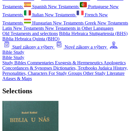
Testaments
Spanish New Testaments
Portuguese New
Testaments
Italian New Testaments
French New
Testaments
Hungarian New Testaments
Greek New Testaments
Latin New Testaments
New Testaments in Other Languages
Old Testaments and selections
Biblia Hebraica Stuttgartensia (BHS)
Biblia Hebraica Quinta (BHQ)
Staré zákony a výbery
Nové zákony a výbery
Bible Study
Bible Study
Study Bibles
Commentaries
Exegesis & Hermeneutics
Apologetics
Concordances & Synopses
Dictionaries, Textbooks
Judaica
History,
Personalities, Characters
For Study Groups
Other Study Literature
Atlases & Maps
Selections