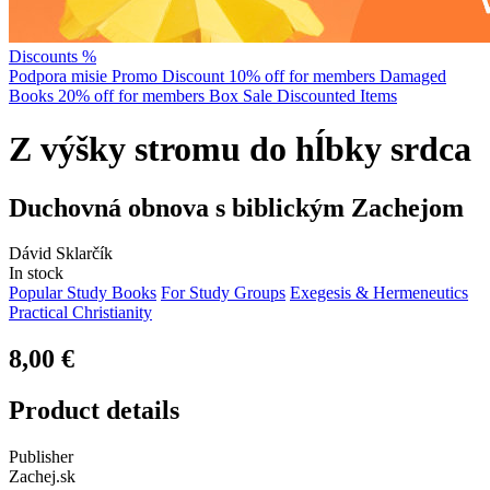
Discounts %
Podpora misie
Promo Discount
10% off for members
Damaged
Books
20% off for members
Box Sale
Discounted Items
Z výšky stromu do hĺbky srdca
Duchovná obnova s biblickým Zachejom
Dávid Sklarčík
In stock
Popular Study Books
For Study Groups
Exegesis & Hermeneutics
Practical Christianity
8,00 €
Product details
Publisher
Zachej.sk