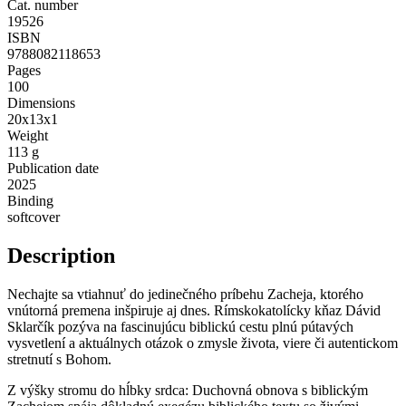
Cat. number
19526
ISBN
9788082118653
Pages
100
Dimensions
20x13x1
Weight
113 g
Publication date
2025
Binding
softcover
Description
Nechajte sa vtiahnuť do jedinečného príbehu Zacheja, ktorého
vnútorná premena inšpiruje aj dnes. Rímskokatolícky kňaz Dávid
Sklarčík pozýva na fascinujúcu biblickú cestu plnú pútavých
vysvetlení a aktuálnych otázok o zmysle života, viere či autentickom
stretnutí s Bohom.
Z výšky stromu do hĺbky srdca: Duchovná obnova s biblickým