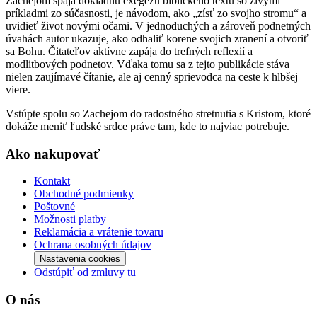
Zachejom spája dôkladnú exegézu biblického textu so živými
príkladmi zo súčasnosti, je návodom, ako „zísť zo svojho stromu“ a
uvidieť život novými očami. V jednoduchých a zároveň podnetných
úvahách autor ukazuje, ako odhaliť korene svojich zranení a otvoriť
sa Bohu. Čitateľov aktívne zapája do trefných reflexií a
modlitbových podnetov. Vďaka tomu sa z tejto publikácie stáva
nielen zaujímavé čítanie, ale aj cenný sprievodca na ceste k hlbšej
viere.
Vstúpte spolu so Zachejom do radostného stretnutia s Kristom, ktoré
dokáže meniť ľudské srdce práve tam, kde to najviac potrebuje.
Ako nakupovať
Kontakt
Obchodné podmienky
Poštovné
Možnosti platby
Reklamácia a vrátenie tovaru
Ochrana osobných údajov
Nastavenia cookies
Odstúpiť od zmluvy tu
O nás