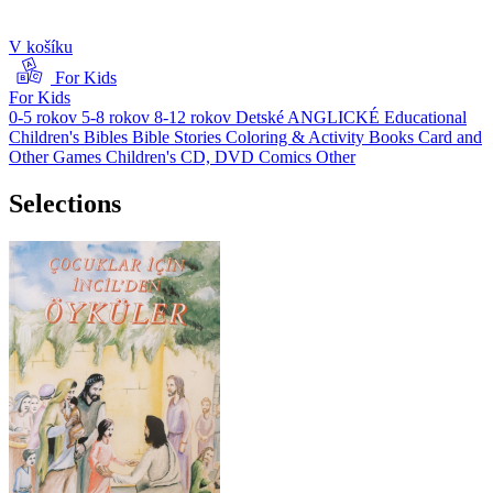
V košíku
For Kids
For Kids
0-5 rokov
5-8 rokov
8-12 rokov
Detské ANGLICKÉ
Educational
Children's Bibles
Bible Stories
Coloring & Activity Books
Card and
Other Games
Children's CD, DVD
Comics
Other
Selections