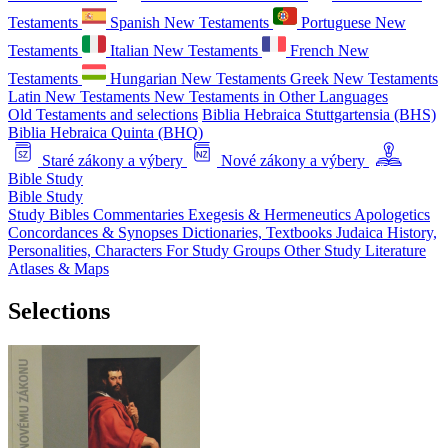
Testaments
Spanish New Testaments
Portuguese New
Testaments
Italian New Testaments
French New
Testaments
Hungarian New Testaments
Greek New Testaments
Latin New Testaments
New Testaments in Other Languages
Old Testaments and selections
Biblia Hebraica Stuttgartensia (BHS)
Biblia Hebraica Quinta (BHQ)
Staré zákony a výbery
Nové zákony a výbery
Bible Study
Bible Study
Study Bibles
Commentaries
Exegesis & Hermeneutics
Apologetics
Concordances & Synopses
Dictionaries, Textbooks
Judaica
History,
Personalities, Characters
For Study Groups
Other Study Literature
Atlases & Maps
Selections