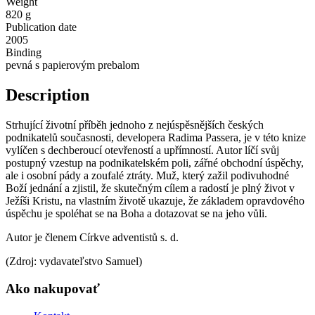
Weight
820 g
Publication date
2005
Binding
pevná s papierovým prebalom
Description
Strhující životní příběh jednoho z nejúspěsnějších českých
podnikatelů současnosti, developera Radima Passera, je v této knize
vylíčen s dechberoucí otevřeností a upřímností. Autor líčí svůj
postupný vzestup na podnikatelském poli, zářné obchodní úspěchy,
ale i osobní pády a zoufalé ztráty. Muž, který zažil podivuhodné
Boží jednání a zjistil, že skutečným cílem a radostí je plný život v
Ježíši Kristu, na vlastním životě ukazuje, že základem opravdového
úspěchu je spoléhat se na Boha a dotazovat se na jeho vůli.
Autor je členem Církve adventistů s. d.
(Zdroj: vydavateľstvo Samuel)
Ako nakupovať