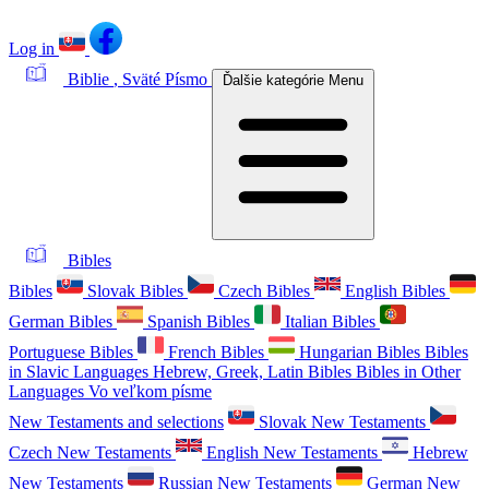
Log in
Biblie
, Sväté Písmo
Ďalšie kategórie
Menu
Bibles
Bibles
Slovak Bibles
Czech Bibles
English Bibles
German Bibles
Spanish Bibles
Italian Bibles
Portuguese Bibles
French Bibles
Hungarian Bibles
Bibles
in Slavic Languages
Hebrew, Greek, Latin Bibles
Bibles in Other
Languages
Vo veľkom písme
New Testaments and selections
Slovak New Testaments
Czech New Testaments
English New Testaments
Hebrew
New Testaments
Russian New Testaments
German New