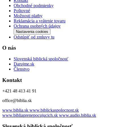
Kontakt
Obchodné podmienky
Poštovné
Možnosti platby
Reklamácia a vrátenie tovaru
Ochrana osobných údajov
Nastavenia cookies
Odstúpiť od zmluvy tu
O nás
Slovenská biblická spoločnosť
Darujme.sk
Členstvo
Kontakt
+421 48 413 41 91
office@biblia.sk
www.biblia.sk
www.biblickaspolocnost.sk
www.bibliaprenepocujucich.sk
www.audio.biblia.sk
Slovenská biblická spoločnosť