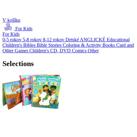
V košíku
For Kids
For Kids
0-5 rokov
5-8 rokov
8-12 rokov
Detské ANGLICKÉ
Educational
Children's Bibles
Bible Stories
Coloring & Activity Books
Card and
Other Games
Children's CD, DVD
Comics
Other
Selections