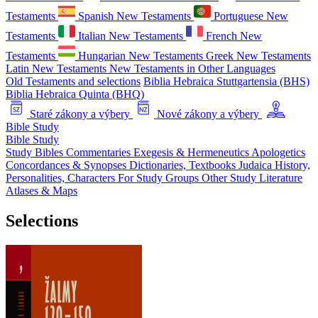
Testaments
Spanish New Testaments
Portuguese New
Testaments
Italian New Testaments
French New
Testaments
Hungarian New Testaments
Greek New Testaments
Latin New Testaments
New Testaments in Other Languages
Old Testaments and selections
Biblia Hebraica Stuttgartensia (BHS)
Biblia Hebraica Quinta (BHQ)
Staré zákony a výbery
Nové zákony a výbery
Bible Study
Bible Study
Study Bibles
Commentaries
Exegesis & Hermeneutics
Apologetics
Concordances & Synopses
Dictionaries, Textbooks
Judaica
History,
Personalities, Characters
For Study Groups
Other Study Literature
Atlases & Maps
Selections