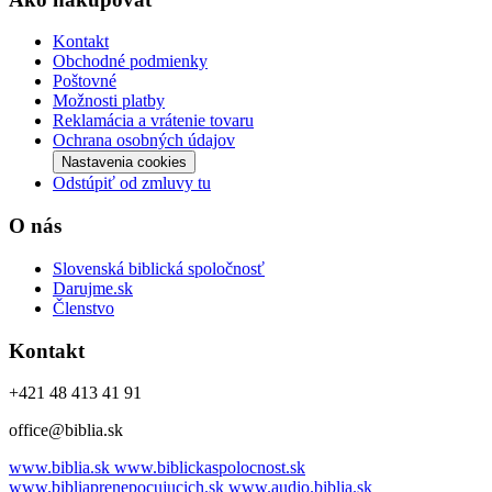
Kontakt
Obchodné podmienky
Poštovné
Možnosti platby
Reklamácia a vrátenie tovaru
Ochrana osobných údajov
Nastavenia cookies
Odstúpiť od zmluvy tu
O nás
Slovenská biblická spoločnosť
Darujme.sk
Členstvo
Kontakt
+421 48 413 41 91
office@biblia.sk
www.biblia.sk
www.biblickaspolocnost.sk
www.bibliaprenepocujucich.sk
www.audio.biblia.sk