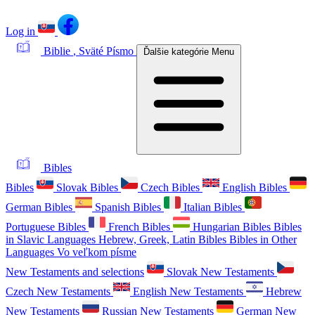
Log in
Biblie
, Sväté Písmo
Ďalšie kategórie
Menu
Bibles
Bibles
Slovak Bibles
Czech Bibles
English Bibles
German Bibles
Spanish Bibles
Italian Bibles
Portuguese Bibles
French Bibles
Hungarian Bibles
Bibles
in Slavic Languages
Hebrew, Greek, Latin Bibles
Bibles in Other
Languages
Vo veľkom písme
New Testaments and selections
Slovak New Testaments
Czech New Testaments
English New Testaments
Hebrew
New Testaments
Russian New Testaments
German New