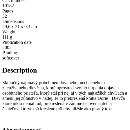
Cat. number
19182
Pages
32
Dimensions
29,6 x 21 x 0,3 cm
Weight
111 g
Publication date
2002
Binding
softcover
Description
Skutočný napínavý príbeh nemilovaného, nechceného a
zneužívaného dievčata, ktoré uprostred svojho utrpenia objavila
osobitného priateľa, ktorý stál pri nej aj v tých najťažších chvíľach a
zmenil jej zúfalstvo v nádej. Je to prekreslená kniha Dorie - Dievča
ktoré nikto nemal rád, prekreslená v záujme oslovenia detí a
čitateľov, ktorým sú kreslené príbehy bližšie ako písaný text.
Ako nakupovať