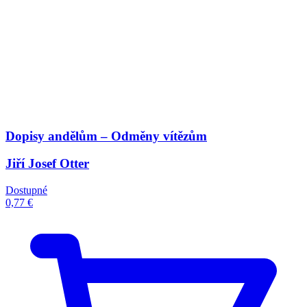
Dopisy andělům – Odměny vítězům
Jiří Josef Otter
Dostupné
0,77 €