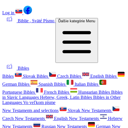
Log in
Biblie
, Sväté Písmo
Ďalšie kategórie
Menu
Bibles
Bibles
Slovak Bibles
Czech Bibles
English Bibles
German Bibles
Spanish Bibles
Italian Bibles
Portuguese Bibles
French Bibles
Hungarian Bibles
Bibles
in Slavic Languages
Hebrew, Greek, Latin Bibles
Bibles in Other
Languages
Vo veľkom písme
New Testaments and selections
Slovak New Testaments
Czech New Testaments
English New Testaments
Hebrew
New Testaments
Russian New Testaments
German New