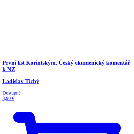
První list Korintským, Český ekumenický komentář
k NZ
Ladislav Tichý
Dostupné
8,90 €