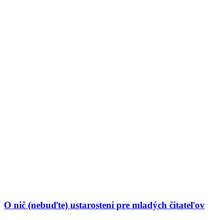
O nič (nebuďte) ustarostení pre mladých čitateľov