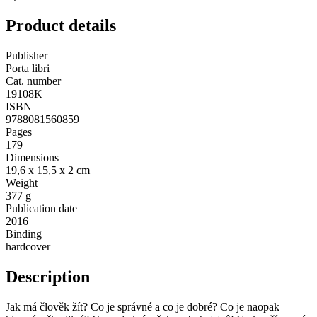
Product details
Publisher
Porta libri
Cat. number
19108K
ISBN
9788081560859
Pages
179
Dimensions
19,6 x 15,5 x 2 cm
Weight
377 g
Publication date
2016
Binding
hardcover
Description
Jak má člověk žít? Co je správné a co je dobré? Co je naopak