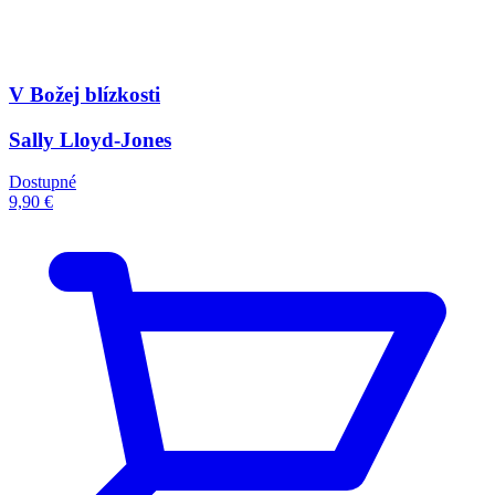
V Božej blízkosti
Sally Lloyd-Jones
Dostupné
9,90 €