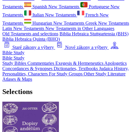
Testaments
Spanish New Testaments
Portuguese New
Testaments
Italian New Testaments
French New
Testaments
Hungarian New Testaments
Greek New Testaments
Latin New Testaments
New Testaments in Other Languages
Old Testaments and selections
Biblia Hebraica Stuttgartensia (BHS)
Biblia Hebraica Quinta (BHQ)
Staré zákony a výbery
Nové zákony a výbery
Bible Study
Bible Study
Study Bibles
Commentaries
Exegesis & Hermeneutics
Apologetics
Concordances & Synopses
Dictionaries, Textbooks
Judaica
History,
Personalities, Characters
For Study Groups
Other Study Literature
Atlases & Maps
Selections