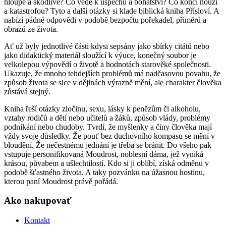
hloupé a škodlivé? Co vede k úspěchu a bohatství? Co končí nouzí
a katastrofou? Tyto a další otázky si klade biblická kniha Přísloví. A
nabízí pádné odpovědi v podobě bezpočtu pořekadel, příměrů a
obrazů ze života.
Ať už byly jednotlivé části kdysi sepsány jako sbírky citátů nebo
jako didaktický materiál sloužící k výuce, konečný soubor je
velkolepou výpovědí o životě a hodnotách starověké společnosti.
Ukazuje, že mnoho tehdejších problémů má nadčasovou povahu, že
způsob života se sice v dějinách výrazně mění, ale charakter člověka
zůstává stejný.
Kniha řeší otázky zločinu, sexu, lásky k penězům či alkoholu,
vztahy rodičů a dětí nebo učitelů a žáků, způsob vlády, problémy
podnikání nebo chudoby. Tvrdí, že myšlenky a činy člověka mají
vždy svoje důsledky. Že pouť bez duchovního kompasu se mění v
bloudění. Že nečestnému jednání je třeba se bránit. Do všeho pak
vstupuje personifikovaná Moudrost, noblesní dáma, jež vyniká
krásou, půvabem a ušlechtilostí. Kdo si ji oblíbí, získá odměnu v
podobě šťastného života. A taky pozvánku na úžasnou hostinu,
kterou paní Moudrost právě pořádá.
Ako nakupovať
Kontakt