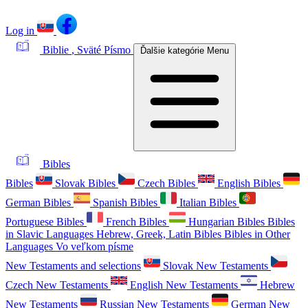
Log in
Biblie
, Sväté Písmo
Ďalšie kategórie
Menu
Bibles
Bibles
Slovak Bibles
Czech Bibles
English Bibles
German Bibles
Spanish Bibles
Italian Bibles
Portuguese Bibles
French Bibles
Hungarian Bibles
Bibles
in Slavic Languages
Hebrew, Greek, Latin Bibles
Bibles in Other
Languages
Vo veľkom písme
New Testaments and selections
Slovak New Testaments
Czech New Testaments
English New Testaments
Hebrew
New Testaments
Russian New Testaments
German New