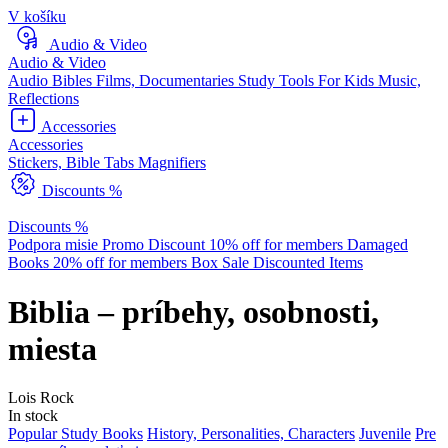
V košíku
Audio & Video
Audio & Video
Audio Bibles
Films, Documentaries
Study Tools
For Kids
Music,
Reflections
Accessories
Accessories
Stickers, Bible Tabs
Magnifiers
Discounts %
Discounts %
Podpora misie
Promo Discount
10% off for members
Damaged
Books
20% off for members
Box Sale
Discounted Items
Biblia – príbehy, osobnosti,
miesta
Lois Rock
In stock
Popular Study Books
History, Personalities, Characters
Juvenile
Pre