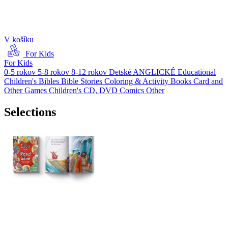
V košíku
For Kids
For Kids
0-5 rokov
5-8 rokov
8-12 rokov
Detské ANGLICKÉ
Educational
Children's Bibles
Bible Stories
Coloring & Activity Books
Card and
Other Games
Children's CD, DVD
Comics
Other
Selections