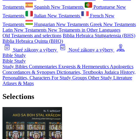
Testaments
Spanish New Testaments
Portuguese New
Testaments
Italian New Testaments
French New
Testaments
Hungarian New Testaments
Greek New Testaments
Latin New Testaments
New Testaments in Other Languages
Old Testaments and selections
Biblia Hebraica Stuttgartensia (BHS)
Biblia Hebraica Quinta (BHQ)
Staré zákony a výbery
Nové zákony a výbery
Bible Study
Bible Study
Study Bibles
Commentaries
Exegesis & Hermeneutics
Apologetics
Concordances & Synopses
Dictionaries, Textbooks
Judaica
History,
Personalities, Characters
For Study Groups
Other Study Literature
Atlases & Maps
Selections