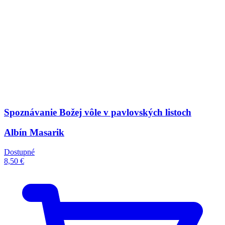
Spoznávanie Božej vôle v pavlovských listoch
Albín Masarik
Dostupné
8,50 €