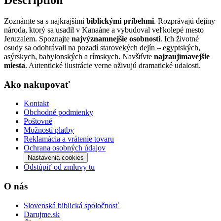
Zoznámte sa s najkrajšími
biblickými príbehmi
. Rozprávajú dejiny
národa, ktorý sa usadil v Kanaáne a vybudoval veľkolepé mesto
Jeruzalem. Spoznajte
najvýznamnejšie osobnosti
. Ich životné
osudy sa odohrávali na pozadí starovekých dejín – egyptských,
asýrskych, babylonských a rímskych. Navštívte
najzaujímavejšie
miesta
. Autentické ilustrácie verne oživujú dramatické udalosti.
Ako nakupovať
Kontakt
Obchodné podmienky
Poštovné
Možnosti platby
Reklamácia a vrátenie tovaru
Ochrana osobných údajov
Nastavenia cookies
Odstúpiť od zmluvy tu
O nás
Slovenská biblická spoločnosť
Darujme.sk