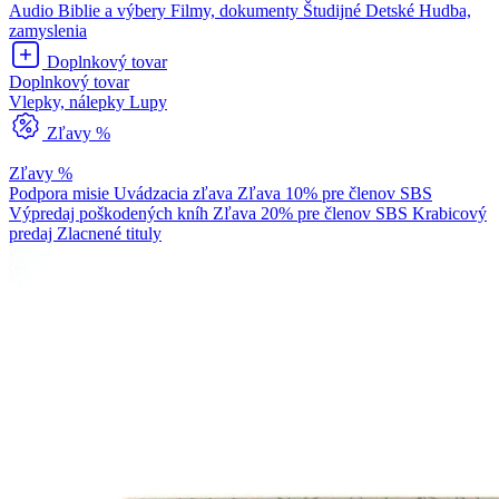
Audio Biblie a výbery
Filmy, dokumenty
Študijné
Detské
Hudba,
zamyslenia
Doplnkový tovar
Doplnkový tovar
Vlepky, nálepky
Lupy
Zľavy %
Zľavy %
Podpora misie
Uvádzacia zľava
Zľava 10% pre členov SBS
Výpredaj poškodených kníh
Zľava 20% pre členov SBS
Krabicový
predaj
Zlacnené tituly