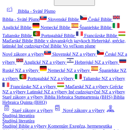
Biblia - Sväté Písmo
Biblia - Sväté Písmo
Slovenské Biblie
České Biblie
Anglické Biblie
Nemecké Biblie
Španielske Biblie
Talianske Biblie
Portugalské Biblie
Francúzske Biblie
Maďarské Biblie
Biblie v slovanských jazykoch
Hebrejské, grécke,
latinské
Iné cudzojazyčné Biblie
Vo veľkom písme
Nové zákony a výbery
Slovenské NZ a výbery
České NZ a
výbery
Anglické NZ a výbery
Hebrejské NZ a výbery
Ruské NZ a výbery
Nemecké NZ a výbery
Španielske NZ
a výbery
Portugalské NZ a výbery
Talianske NZ a výbery
Francúzske NZ a výbery
Maďarské NZ a výbery
Grécke
NZ a výbery
Latinské NZ a výbery
Iné cudzojazyčné NZ a výbery
Staré zákony a výbery
Biblia Hebraica Stuttgartensia (BHS)
Biblia
Hebraica Quinta (BHQ)
Staré zákony a výbery
Nové zákony a výbery
Študijná literatúra
Študijná literatúra
Študijné Biblie a výbery
Komentáre
Exegéza, hermeneutika