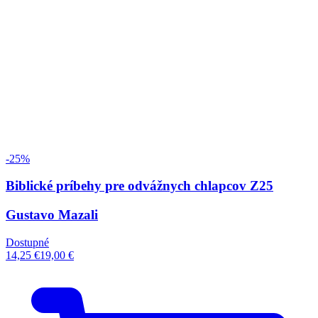
-25%
Biblické príbehy pre odvážnych chlapcov Z25
Gustavo Mazali
Dostupné
14,25 €
19,00 €