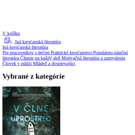
V košíku
Iná kresťanská literatúra
Iná kresťanská literatúra
Pre pracovníkov s deťmi
Praktické kresťanstvo
Populárno-náučná
literatúra
Čítanie na každý deň
Motivačná literatúra a zamyslenia
Človek v núdzi
Mládež a dospievajúci
Vybrané z kategórie