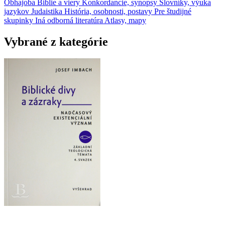
Obhajoba Biblie a viery
Konkordancie, synopsy
Slovníky, výuka
jazykov
Judaistika
História, osobnosti, postavy
Pre študijné
skupinky
Iná odborná literatúra
Atlasy, mapy
Vybrané z kategórie