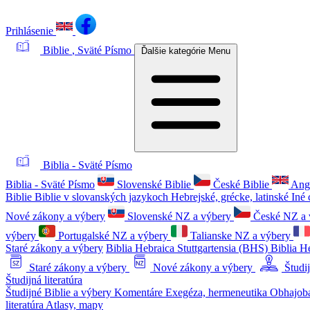
Prihlásenie
Biblie
, Sväté Písmo
Ďalšie kategórie
Menu
Biblia - Sväté Písmo
Biblia - Sväté Písmo
Slovenské Biblie
České Biblie
Angl
Biblie
Biblie v slovanských jazykoch
Hebrejské, grécke, latinské
Iné
Nové zákony a výbery
Slovenské NZ a výbery
České NZ a 
výbery
Portugalské NZ a výbery
Talianske NZ a výbery
Staré zákony a výbery
Biblia Hebraica Stuttgartensia (BHS)
Biblia H
Staré zákony a výbery
Nové zákony a výbery
Študij
Študijná literatúra
Študijné Biblie a výbery
Komentáre
Exegéza, hermeneutika
Obhajoba
literatúra
Atlasy, mapy