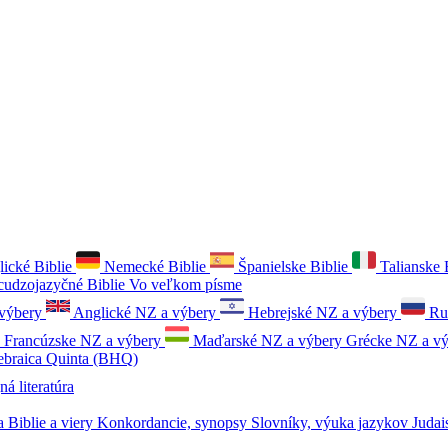
ické Biblie
Nemecké Biblie
Španielske Biblie
Talianske 
 cudzojazyčné Biblie
Vo veľkom písme
výbery
Anglické NZ a výbery
Hebrejské NZ a výbery
Ru
Francúzske NZ a výbery
Maďarské NZ a výbery
Grécke NZ a v
ebraica Quinta (BHQ)
ná literatúra
 Biblie a viery
Konkordancie, synopsy
Slovníky, výuka jazykov
Judai