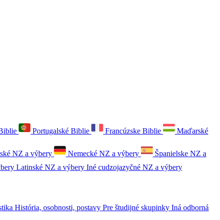
Biblie
Portugalské Biblie
Francúzske Biblie
Maďarské
ské NZ a výbery
Nemecké NZ a výbery
Španielske NZ a
ýbery
Latinské NZ a výbery
Iné cudzojazyčné NZ a výbery
stika
História, osobnosti, postavy
Pre študijné skupinky
Iná odborná