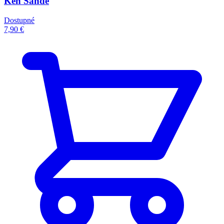
Ken Sande
Dostupné
7,90 €