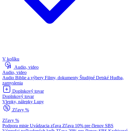
V košíku
Audio, video
Audio, video
Audio Biblie a výbery
Filmy, dokumenty
Študijné
Detské
Hudba,
zamyslenia
Doplnkový tovar
Doplnkový tovar
Vlepky, nálepky
Lupy
Zľavy %
Zľavy %
Podpora misie
Uvádzacia zľava
Zľava 10% pre členov SBS
Výpredaj poškodených kníh
Zľava 20% pre členov SBS
Krabicový