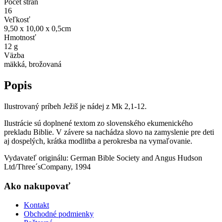
Počet strán
16
Veľkosť
9,50 x 10,00 x 0,5cm
Hmotnosť
12 g
Väzba
mäkká, brožovaná
Popis
Ilustrovaný príbeh Ježiš je nádej z Mk 2,1-12.
Ilustrácie sú doplnené textom zo slovenského ekumenického
prekladu Biblie. V závere sa nachádza slovo na zamyslenie pre deti
aj dospelých, krátka modlitba a perokresba na vymaľovanie.
Vydavateľ originálu: German Bible Society and Angus Hudson
Ltd/Three´sCompany, 1994
Ako nakupovať
Kontakt
Obchodné podmienky