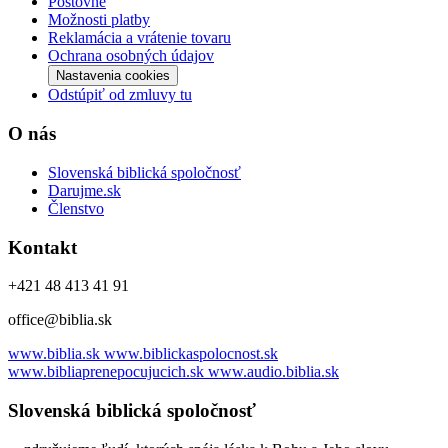
Poštovné
Možnosti platby
Reklamácia a vrátenie tovaru
Ochrana osobných údajov
Nastavenia cookies
Odstúpiť od zmluvy tu
O nás
Slovenská biblická spoločnosť
Darujme.sk
Členstvo
Kontakt
+421 48 413 41 91
office@biblia.sk
www.biblia.sk
www.biblickaspolocnost.sk
www.bibliaprenepocujucich.sk
www.audio.biblia.sk
Slovenská biblická spoločnosť