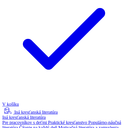
V košíku
Iná kresťanská literatúra
Iná kresťanská literatúra
Pre pracovníkov s deťmi
Praktické kresťanstvo
Populárno-náučná
literatúra
Čítanie na každý deň
Motivačná literatúra a zamyslenia