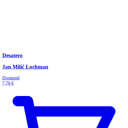
Desatero
Jan Milíč Lochman
Dostupné
7,70 €