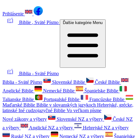
Prihlásenie
Biblie
, Sväté Písmo
Ďalšie kategórie
Menu
Biblia - Sväté Písmo
Biblia - Sväté Písmo
Slovenské Biblie
České Biblie
Anglické Biblie
Nemecké Biblie
Španielske Biblie
Talianske Biblie
Portugalské Biblie
Francúzske Biblie
Maďarské Biblie
Biblie v slovanských jazykoch
Hebrejské, grécke,
latinské
Iné cudzojazyčné Biblie
Vo veľkom písme
Nové zákony a výbery
Slovenské NZ a výbery
České NZ
a výbery
Anglické NZ a výbery
Hebrejské NZ a výbery
Ruské NZ a výbery
Nemecké NZ a výbery
Španielske