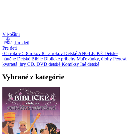
V košíku
Pre deti
Pre deti
0-5 rokov
5-8 rokov
8-12 rokov
Detské ANGLICKÉ
Detské
náučné
Detské Biblie
Biblické príbehy
Maľovánky, úlohy
Pexesá,
kvartetá, hry
CD, DVD detské
Komiksy
Iné detské
Vybrané z kategórie