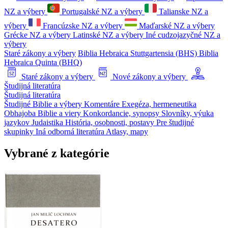
NZ a výbery
Portugalské NZ a výbery
Talianske NZ a
výbery
Francúzske NZ a výbery
Maďarské NZ a výbery
Grécke NZ a výbery
Latinské NZ a výbery
Iné cudzojazyčné NZ a
výbery
Staré zákony a výbery
Biblia Hebraica Stuttgartensia (BHS)
Biblia
Hebraica Quinta (BHQ)
Staré zákony a výbery
Nové zákony a výbery
Študijná literatúra
Študijná literatúra
Študijné Biblie a výbery
Komentáre
Exegéza, hermeneutika
Obhajoba Biblie a viery
Konkordancie, synopsy
Slovníky, výuka
jazykov
Judaistika
História, osobnosti, postavy
Pre študijné
skupinky
Iná odborná literatúra
Atlasy, mapy
Vybrané z kategórie