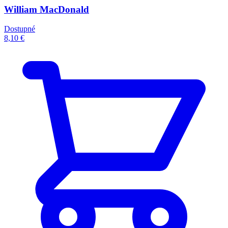
William MacDonald
Dostupné
8,10 €