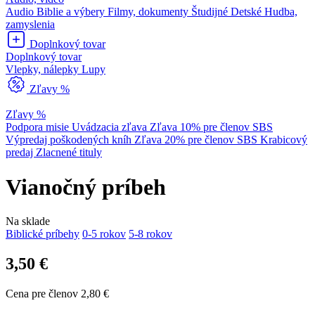
Audio Biblie a výbery
Filmy, dokumenty
Študijné
Detské
Hudba,
zamyslenia
Doplnkový tovar
Doplnkový tovar
Vlepky, nálepky
Lupy
Zľavy %
Zľavy %
Podpora misie
Uvádzacia zľava
Zľava 10% pre členov SBS
Výpredaj poškodených kníh
Zľava 20% pre členov SBS
Krabicový
predaj
Zlacnené tituly
Vianočný príbeh
Na sklade
Biblické príbehy
0-5 rokov
5-8 rokov
3,50 €
Cena pre členov 2,80 €