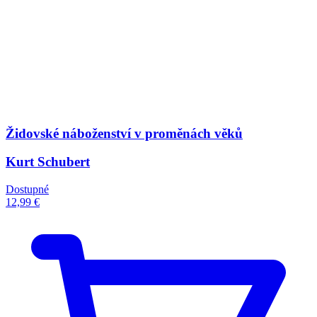
Židovské náboženství v proměnách věků
Kurt Schubert
Dostupné
12,99 €