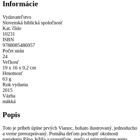
Informácie
Vydavateľstvo
Slovenská biblická spoločnosť
Kat. číslo
10231
ISBN
9788085486957
Počet strán
24
Veľkosť
19 x 16 x 0,2 cm
Hmotnosť
63 g
Rok vydania
2015
Väzba
mäkká
Popis
Toto je príbeh úplne prvých Vianoc, bohato ilustrovaný, jednoducho
a verne prerozprávaný. Pomáha deťom pochopiť okolnosti
narodenia Pána Ježiša a vysvetľuje, prečo si pripomíname tento