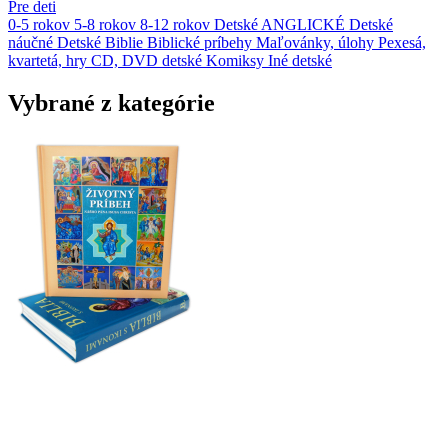
Pre deti
0-5 rokov
5-8 rokov
8-12 rokov
Detské ANGLICKÉ
Detské
náučné
Detské Biblie
Biblické príbehy
Maľovánky, úlohy
Pexesá,
kvartetá, hry
CD, DVD detské
Komiksy
Iné detské
Vybrané z kategórie