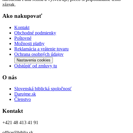
zázrak.
Ako nakupovať
Kontakt
Obchodné podmienky
Poštovné
Možnosti platby
Reklamácia a vrátenie tovaru
Ochrana osobných údajov
Nastavenia cookies
Odstúpiť od zmluvy tu
O nás
Slovenská biblická spoločnosť
Darujme.sk
Členstvo
Kontakt
+421 48 413 41 91
office@biblia.sk