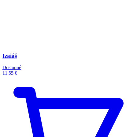
Izaiáš
Dostupné
11,55 €