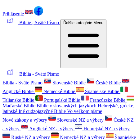
Prihlásenie
Biblie
, Sväté Písmo
Ďalšie kategórie
Menu
Biblia - Sväté Písmo
Biblia - Sväté Písmo
Slovenské Biblie
České Biblie
Anglické Biblie
Nemecké Biblie
Španielske Biblie
Talianske Biblie
Portugalské Biblie
Francúzske Biblie
Maďarské Biblie
Biblie v slovanských jazykoch
Hebrejské, grécke,
latinské
Iné cudzojazyčné Biblie
Vo veľkom písme
Nové zákony a výbery
Slovenské NZ a výbery
České NZ
a výbery
Anglické NZ a výbery
Hebrejské NZ a výbery
Ruské NZ a výbery
Nemecké NZ a výbery
Španielske