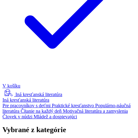
V košíku
Iná kresťanská literatúra
Iná kresťanská literatúra
Pre pracovníkov s deťmi
Praktické kresťanstvo
Populárno-náučná
literatúra
Čítanie na každý deň
Motivačná literatúra a zamyslenia
Človek v núdzi
Mládež a dospievajúci
Vybrané z kategórie