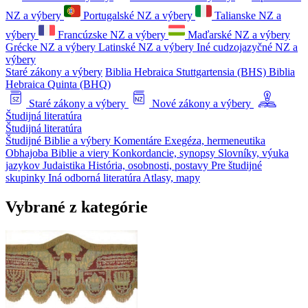
NZ a výbery
Portugalské NZ a výbery
Talianske NZ a
výbery
Francúzske NZ a výbery
Maďarské NZ a výbery
Grécke NZ a výbery
Latinské NZ a výbery
Iné cudzojazyčné NZ a
výbery
Staré zákony a výbery
Biblia Hebraica Stuttgartensia (BHS)
Biblia
Hebraica Quinta (BHQ)
Staré zákony a výbery
Nové zákony a výbery
Študijná literatúra
Študijná literatúra
Študijné Biblie a výbery
Komentáre
Exegéza, hermeneutika
Obhajoba Biblie a viery
Konkordancie, synopsy
Slovníky, výuka
jazykov
Judaistika
História, osobnosti, postavy
Pre študijné
skupinky
Iná odborná literatúra
Atlasy, mapy
Vybrané z kategórie