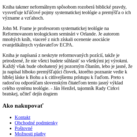
Kniha takmer neformálnym spôsobom rozoberá biblické pravdy,
vysvetľuje kľúčové pojmy systematickej teológie a premýšľa o ich
význame a vzťahoch.
John M. Frame je profesorom systematickej teológie na
Reformovanom teologickom seminári v Orlande. Je autorom
mnohých kníh, viaceré z nich získali ocenenie asociácie
evanjelikálnych vydavateľov ECPA.
Kniha je napísaná z neskryte reformovaných pozícií, takže je
prirodzené, že nie všetci budete súhlasiť so všetkými jej výrokmi.
Každý však bude obohatený jej pozorným čítaním, lebo je jasné, že
ju napísal hlboko premýšľajúci človek, ktorého poznanie vedie k
hlbšej láske k Bohu a k citlivejšiemu prístupu k ľuďom. Preto s
radosťou odporúčam slovenským čitateľom tento jasný výklad
celého systému teológie. - Ján Henžel, tajomník Rady Cirkvi
bratskej, učiteľ dejín dogiem
Ako nakupovať
Kontakt
Obchodné podmienky
Poštovné
Možnosti platby