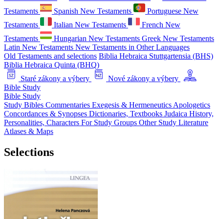
Testaments
Spanish New Testaments
Portuguese New
Testaments
Italian New Testaments
French New
Testaments
Hungarian New Testaments
Greek New Testaments
Latin New Testaments
New Testaments in Other Languages
Old Testaments and selections
Biblia Hebraica Stuttgartensia (BHS)
Biblia Hebraica Quinta (BHQ)
Staré zákony a výbery
Nové zákony a výbery
Bible Study
Bible Study
Study Bibles
Commentaries
Exegesis & Hermeneutics
Apologetics
Concordances & Synopses
Dictionaries, Textbooks
Judaica
History,
Personalities, Characters
For Study Groups
Other Study Literature
Atlases & Maps
Selections