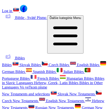
Log in
Biblie
, Sväté Písmo
Ďalšie kategórie
Menu
Bibles
Bibles
Slovak Bibles
Czech Bibles
English Bibles
German Bibles
Spanish Bibles
Italian Bibles
Portuguese Bibles
French Bibles
Hungarian Bibles
Bibles
in Slavic Languages
Hebrew, Greek, Latin Bibles
Bibles in Other
Languages
Vo veľkom písme
New Testaments and selections
Slovak New Testaments
Czech New Testaments
English New Testaments
Hebrew
New Testaments
Russian New Testaments
German New