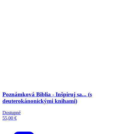
Poznámková Biblia - Inšpiruj sa... (s
deuterokánonickými knihami)
Dostupné
55,00 €