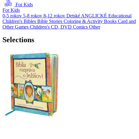
For Kids
For Kids
0-5 rokov
5-8 rokov
8-12 rokov
Detské ANGLICKÉ
Educational
Children's Bibles
Bible Stories
Coloring & Activity Books
Card and
Other Games
Children's CD, DVD
Comics
Other
Selections