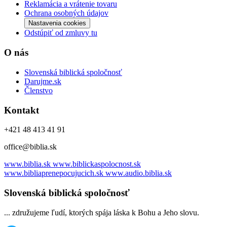
Reklamácia a vrátenie tovaru
Ochrana osobných údajov
Nastavenia cookies
Odstúpiť od zmluvy tu
O nás
Slovenská biblická spoločnosť
Darujme.sk
Členstvo
Kontakt
+421 48 413 41 91
office@biblia.sk
www.biblia.sk
www.biblickaspolocnost.sk
www.bibliaprenepocujucich.sk
www.audio.biblia.sk
Slovenská biblická spoločnosť
... združujeme ľudí, ktorých spája láska k Bohu a Jeho slovu.