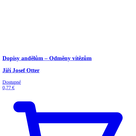
Dopisy andělům – Odměny vítězům
Jiří Josef Otter
Dostupné
0,77 €